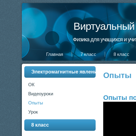
Виртуальный 
Физика для учащихся и учи
Главная
7 класс
8 класс
Электромагнитные явления
Опыты
ОК
Видеоуроки
Опыты по
Опыты
Урок
8 класс