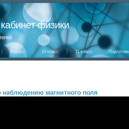
кабинет физики
телей
9 класс
10 класс
11 класс
Подготовк
 наблюдению магнитного поля