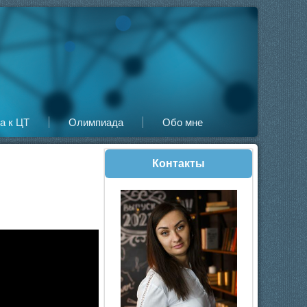
а к ЦТ
Олимпиада
Обо мне
Контакты