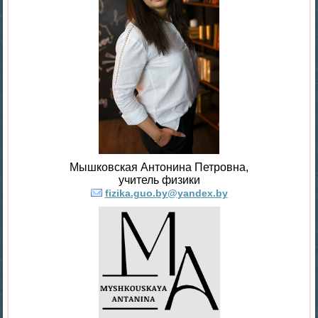
Мышковская Антонина Петровна,
учитель физики
fizika.guo.by@yandex.by