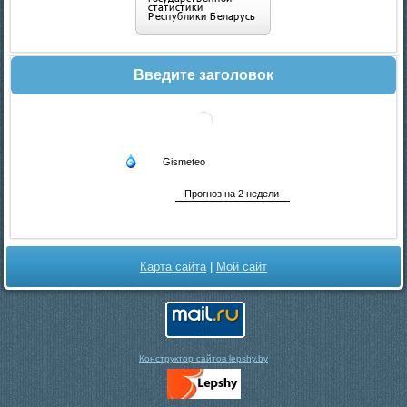
Введите заголовок
Карта сайта
|
Мой сайт
Конструктор сайтов lepshy.by