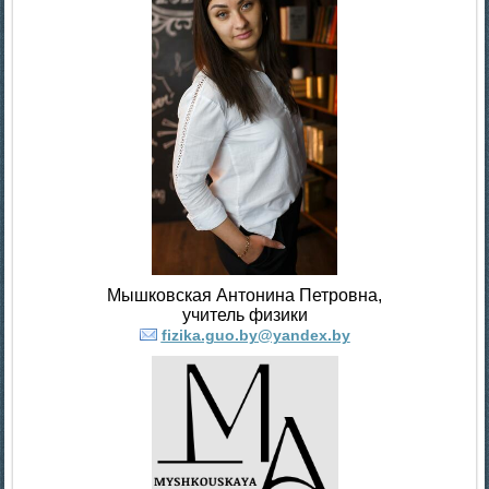
Мышковская Антонина Петровна,
учитель физики
fizika.guo.by@yandex.by