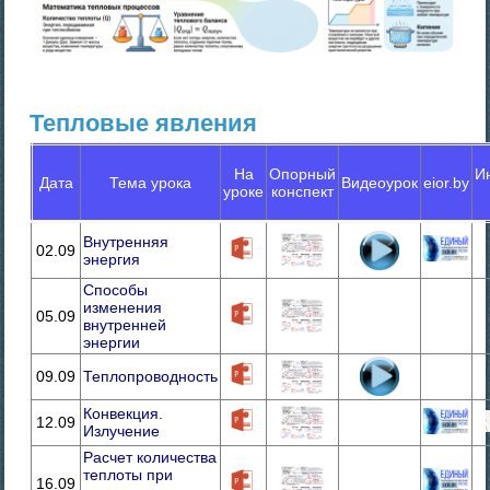
Тепловые явления
На
Опорный
И
Дата
Тема урока
Видеоурок
eior.by
уроке
конспект
Внутренняя
02.09
энергия
Способы
изменения
05.09
внутренней
энергии
09.09
Теплопроводность
Конвекция.
12.09
Излучение
Расчет количества
теплоты при
16.09